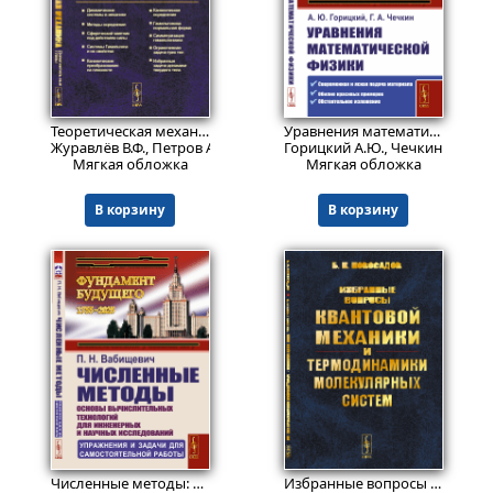
1139
В печати
₽
Теоретическая механика: Дополнительные главы
Уравнения математической физики: √ Современная и ясная подача материала √ Обилие красивых примеров √ Обстоятельное изложение
Журавлёв В.Ф., Петров А.Г.
Горицкий А.Ю., Чечкин Г.А.
Мягкая обложка
Мягкая обложка
В корзину
В корзину
В печати
В печати
Численные методы: Основы вычислительных технологий для инженерных и научных исследований: Упражнения и задачи для самостоятельной работы
Избранные вопросы квантовой механики и термодинамики молекулярных систем