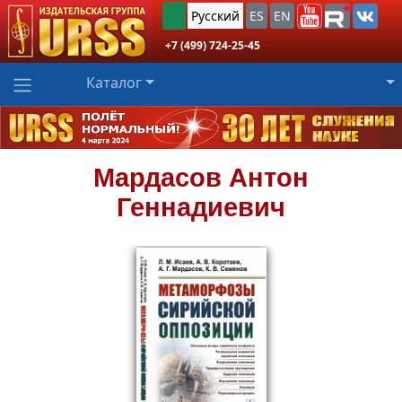
Русский
ES
EN
+7 (499) 724-25-45
Каталог
Мардасов
Антон
Геннадиевич