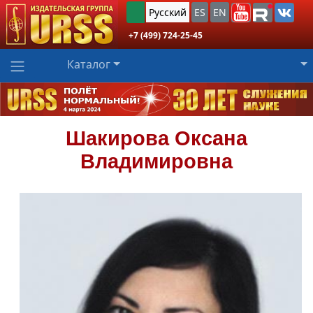
Русский
ES
EN
+7 (499) 724-25-45
Каталог
Шакирова
Оксана
Владимировна