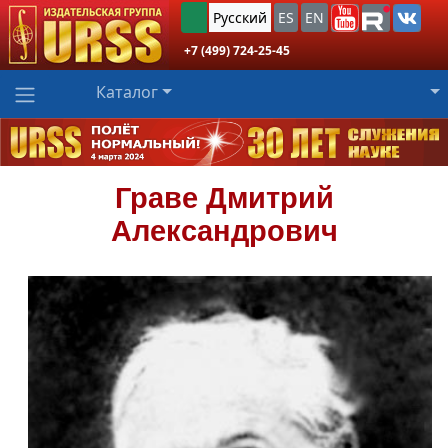
Русский
ES
EN
+7 (499) 724-25-45
Каталог
Граве
Дмитрий
Александрович