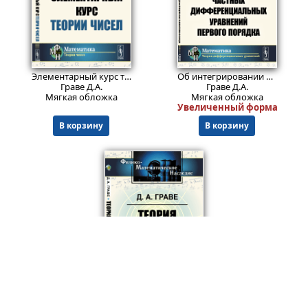
982
850
₽
₽
Элементарный курс теории чисел.
Изд. стереотип.
Об интегрировании частных дифференциальных уравнений первого порядка.
Граве Д.А.
Граве Д.А.
Мягкая обложка
Мягкая обложка
Увеличенный формат (170мм
В корзину
В корзину
730
₽
Теория конечных групп.
Изд. 2
Граве Д.А.