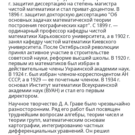
г. защитил диссертацию на степень магистра
чистой математики и стал приват-доцентом. В
1896 г. защитил докторскую диссертацию "Об
основных задачах математической теории
построения географических карт". С 1899 г. —
ординарный профессор кафедры чистой
математики Харьковского университета, а в 1902 г.
занял кафедру чистой математики Киевского
университета. После Октябрьской революции
принял активное участие в строительстве
советской науки, реформе высшей школы. В 1920 г.
первым из математиков был избран в
действительные члены Украинской академии наук.
В 1924 г. был избран членом-корреспондентом АН
СССР, а в 1929 — ее почетным членом. В 1934 г.
основал Институт математики Всеукраинской
академии наук (ВУАН) и стал его первым
директором.
Научное творчество Д. А. Граве было чрезвычайно
разносторонним. Ряд его работ был посвящен
труднейшим вопросам алгебры, теории чисел и
теории групп, математическим основам
картографии, интегрированию частных
дифференциальных уравнений. Он решил