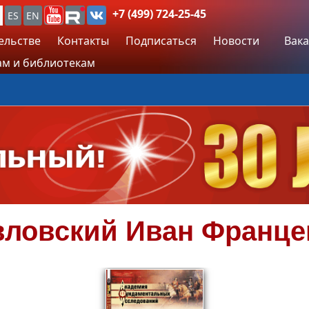
+7 (499) 724-25-45
ES
EN
ельстве
Контакты
Подписаться
Новости
Вака
м и библиотекам
вловский
Иван Франце