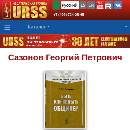
Русский
ES
EN
+7 (499) 724-25-45
Каталог
Сазонов
Георгий Петрович
566
₽