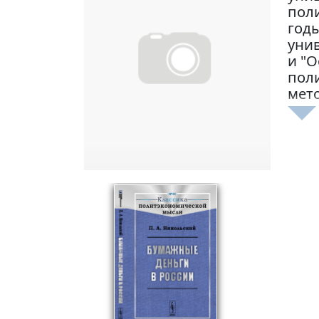
поли
годы
унив
и "О
поли
мет