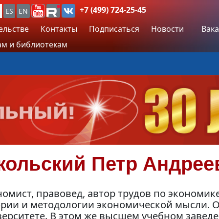
+7 (499) 724-25-45
ES
EN
ельстве
Контакты
Подписаться
Новости
Вака
м и библиотекам
кольский
Петр Андрее
омист, правовед, автор трудов по экономик
ории и методологии экономической мысли. О
верситете. В этом же высшем учебном завед