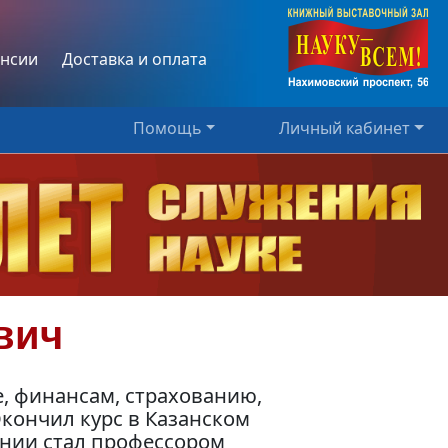
нсии
Доставка и оплата
Помощь
Личный кабинет
вич
е, финансам, страхованию,
кончил курс в Казанском
ении стал профессором