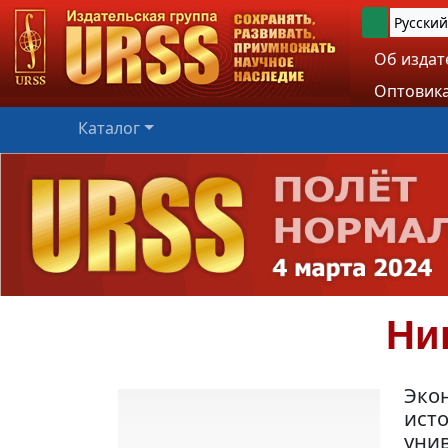
Русский
Об издат
Оптовика
Каталог
Ни
Экон
ист
уни