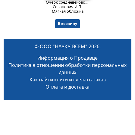
Очерк средневековой немецкой эпической поэзии. Литературная судьба песни о Нибелунгах. Песни и сказки о женихе-мертвеце или брате-мертвеце (этюд по сравнительному изучению народной поэзии).
Созонович И.П.
Мягкая обложка
В корзину
© ООО "НАУКУ-ВСЕМ" 2026.
Информация о Продавце
Политика в отношении обработки персональных
данных
Как найти книги и сделать заказ
Оплата и доставка