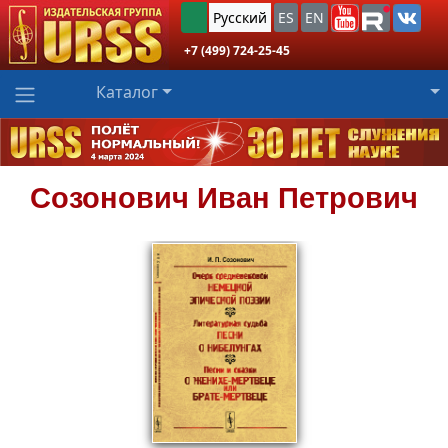
Русский
ES
EN
+7 (499) 724-25-45
Каталог
Созонович
Иван Петрович
748
₽