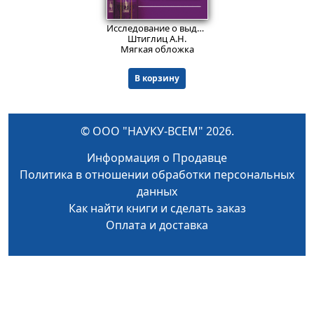
816
₽
Исследование о выдаче преступников.
№ 58
. И
Штиглиц А.Н.
Мягкая обложка
В корзину
© ООО "НАУКУ-ВСЕМ" 2026.
Информация о Продавце
Политика в отношении обработки персональных
данных
Как найти книги и сделать заказ
Оплата и доставка