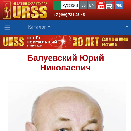
Русский
ES
EN
+7 (499) 724-25-45
Каталог
Балуевский
Юрий
Николаевич