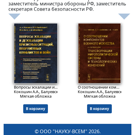
заместитель министра обороны РФ, заместитель
секретаря Совета безопасности РФ.
539
566
₽
₽
Вопросы эскалации и деэскалации кризисных ситуаций, вооруженных конфликтов и войн.
О соотношении компонентов военного искусства в контексте трансформации мирополитической системы и технологических изменений
Кокошин А.А., Балуевский Ю.Н., Есин В.И., Шляхтуров А.В.
Кокошин А.А., Балуевский Ю.Н.
Мягкая обложка
Мягкая обложка
В корзину
В корзину
© ООО "НАУКУ-ВСЕМ" 2026.