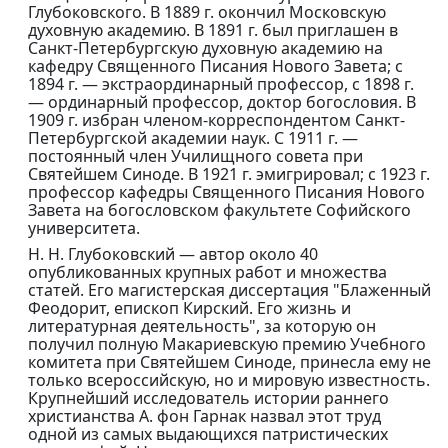
Глубоковского. В 1889 г. окончил Московскую
духовную академию. В 1891 г. был приглашен в
Санкт-Петербургскую духовную академию на
кафедру Священного Писания Нового Завета; с
1894 г. — экстраординарный профессор, с 1898 г.
— ординарный профессор, доктор богословия. В
1909 г. избран членом-корреспондентом Санкт-
Петербургской академии наук. С 1911 г. —
постоянный член Училищного совета при
Святейшем Синоде. В 1921 г. эмигрировал; с 1923 г.
профессор кафедры Священного Писания Нового
Завета на богословском факультете Софийского
университета.
Н. Н. Глубоковский — автор около 40
опубликованных крупных работ и множества
статей. Его магистерская диссертация "Блаженный
Феодорит, епископ Кирский. Его жизнь и
литературная деятельность", за которую он
получил полную Макариевскую премию Учебного
комитета при Святейшем Синоде, принесла ему не
только всероссийскую, но и мировую известность.
Крупнейший исследователь истории раннего
христианства А. фон Гарнак назвал этот труд
одной из самых выдающихся патристических