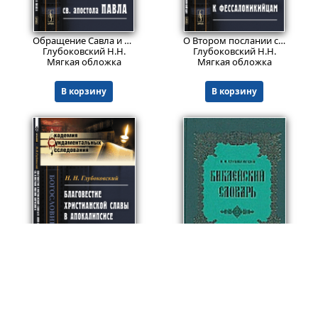
596
566
₽
₽
Обращение Савла и Евангелие св. апостола Павла.
Изд. 2
О Втором послании св. апостола Павла к фессалоникийцам.
Глубоковский Н.Н.
Глубоковский Н.Н.
Мягкая обложка
Мягкая обложка
В корзину
В корзину
748
Пред.заказ!
₽
Благовестие христианской славы в Апокалипсисе св. апостола Иоанна Богослова: Сжатый обзор.
Библейский словарь
Глубоковский Н.Н.
Глубоковский Н.Н.
Мягкая обложка
Твердый переплет