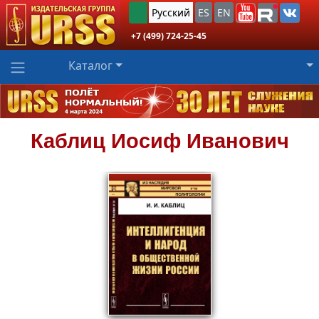
Русский
ES
EN
+7 (499) 724-25-45
Каталог
Каблиц
Иосиф Иванович
932
₽