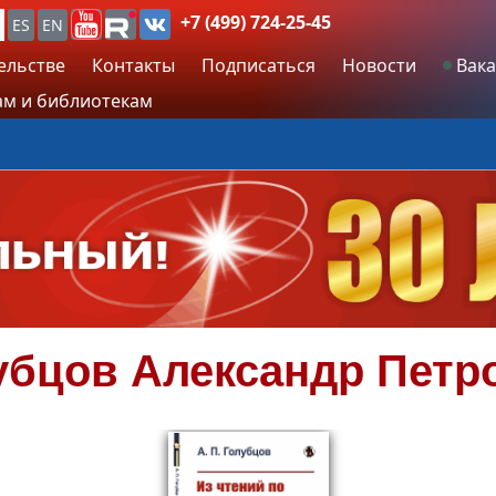
+7 (499) 724-25-45
ES
EN
ельстве
Контакты
Подписаться
Новости
Вака
м и библиотекам
убцов
Александр Петр