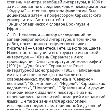
степень магистра всеобщей литературы, в 1896 г.
за исследование о средневековом немецком эпосе
"Кудруна" — степень доктора филологии. Был
доцентом, а затем и профессором Харьковского
университета. Автор статей в
"Энциклопедическом словаре Брокгауза и
Ефрона".
Л. Ю. Шепелевич — автор исследований по
западноевропейской литературе, в том числе
работ, посвященных творчеству великих
писателей — Сервантеса, Гёте, Шекспира, Данте.
Известность получили его труды по испанской
литературе — "Жизнь Сервантеса и его
произведения: Опыт литературной монографии"
(1901) и "„Дон Кихот“ Сервантеса: Опыт
литературной монографии" (1903). Написанные
им статьи о писателях, в том числе его
современниках, публиковались в "Северном
вестнике", "Космополисе", "Неделе", "Харьковских
ведомостях", "Новостях", "Образовании" и других
периодических изданиях; некоторые из них
переводились на польский, немецкий и испанский
языки. Он также занимался археологией,
исследовал предметы материальной и духовной