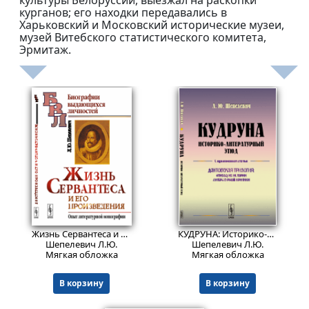
культуры Белоруссии, выезжал на раскопки
курганов; его находки передавались в
Харьковский и Московский исторические музеи,
музей Витебского статистического комитета,
Эрмитаж.
679
577
₽
₽
Жизнь Сервантеса и его произведения: Опыт литературной монографии.
КУДРУНА: Историко-литературный этюд. С приложением статьи "Дантовская трилогия: Эпизод из истории литературной критики".
Шепелевич Л.Ю.
Шепелевич Л.Ю.
Мягкая обложка
Мягкая обложка
В корзину
В корзину