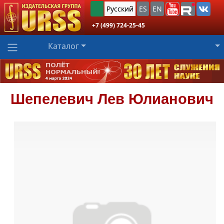
Русский
ES
EN
+7 (499) 724-25-45
Каталог
Шепелевич
Лев Юлианович