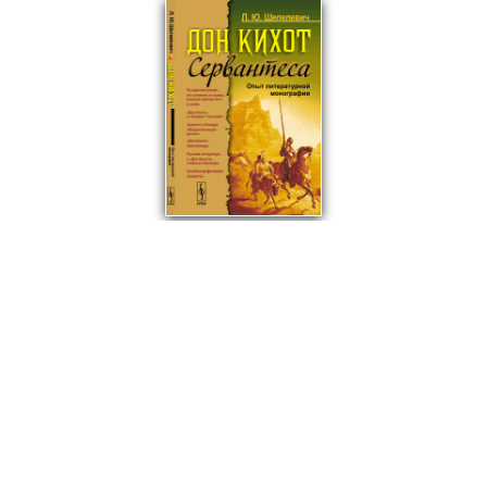
679
₽
"Дон Кихот" Сервантеса: Опыт литературной монографии.
Шепелевич Л.Ю.
Мягкая обложка
В корзину
© ООО "НАУКУ-ВСЕМ" 2026.
Информация о Продавце
Политика в отношении обработки персональных
данных