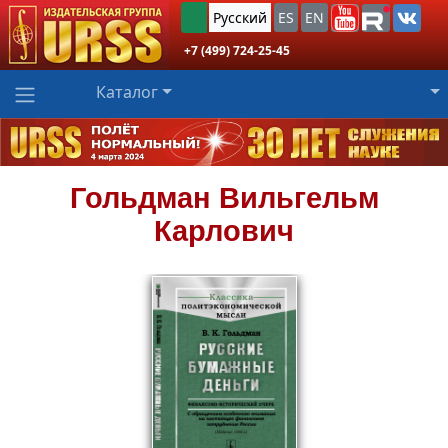
Русский
ES
EN
+7 (499) 724-25-45
Каталог
Гольдман
Вильгельм
Карлович