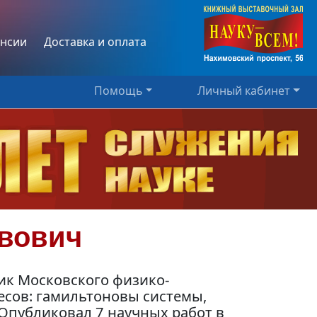
нсии
Доставка и оплата
Помощь
Личный кабинет
вович
ик Московского физико-
есов: гамильтоновы системы,
Опубликовал 7 научных работ в