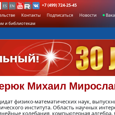
+7 (499) 724-25-45
ES
EN
ельстве
Контакты
Подписаться
Новости
Вака
м и библиотекам
ерюк
Михаил Миросла
дидат физико-математических наук, выпускн
ического института. Область научных интер
инейные колебания, компьютерная алгебра. 