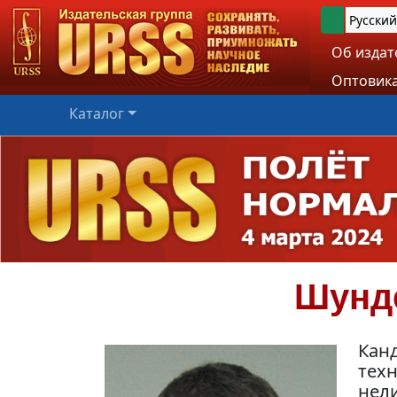
Русский
Об издат
Оптовика
Каталог
Шунд
Кан
техн
нел