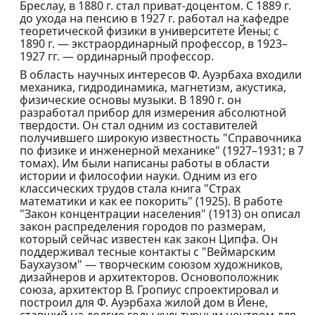
Бреслау, в 1880 г. стал приват-доцентом. С 1889 г.
до ухода на пенсию в 1927 г. работал на кафедре
теоретической физики в университете Йены; с
1890 г. — экстраординарный профессор, в 1923–
1927 гг. — ординарный профессор.
В область научных интересов Ф. Ауэрбаха входили
механика, гидродинамика, магнетизм, акустика,
физические основы музыки. В 1890 г. он
разработал прибор для измерения абсолютной
твердости. Он стал одним из составителей
получившего широкую известность "Справочника
по физике и инженерной механике" (1927–1931; в 7
томах). Им были написаны работы в области
истории и философии науки. Одним из его
классических трудов стала книга "Страх
математики и как ее покорить" (1925). В работе
"Закон концентрации населения" (1913) он описал
закон распределения городов по размерам,
который сейчас известен как закон Ципфа. Он
поддерживал тесные контакты с "Веймарским
Баухаузом" — творческим союзом художников,
дизайнеров и архитекторов. Основоположник
союза, архитектор В. Гропиус спроектировал и
построил для Ф. Ауэрбаха жилой дом в Йене,