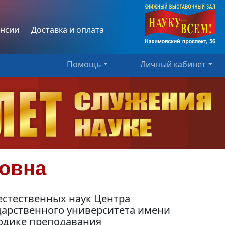
нсии
Доставка и оплата
Помощь
Личный кабинет
овна
естественных наук Центра
дарственного университета имени
тодике преподавания