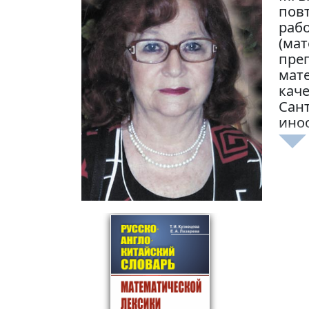
пов
раб
(мат
преп
мат
каче
Сант
инос