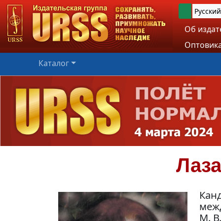
Русский
Об издат
Оптовика
Каталог
Лаз
Канд
меж
М. 