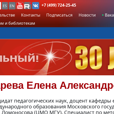
+7 (499) 724-25-45
ES
EN
ельстве
Контакты
Подписаться
Новости
Вака
м и библиотекам
арева
Елена Александр
идат педагогических наук, доцент кафедры 
дународного образования Московского госу
В. Ломоносова (ЦМО МГУ). Специалист по ме