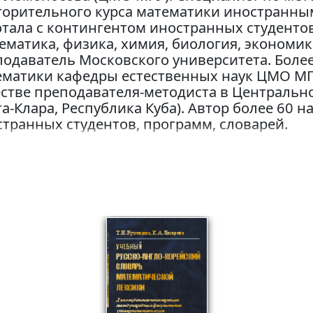
торительного курса математики иностранны
отала с контингентом иностранных студенто
ематика, физика, химия, биология, экономик
одаватель Московского университета. Более
ематики кафедры естественных наук ЦМО МГУ
стве преподавателя-методиста в Центрально
а-Клара, Республика Куба). Автор более 60 н
транных студентов, программ, словарей.