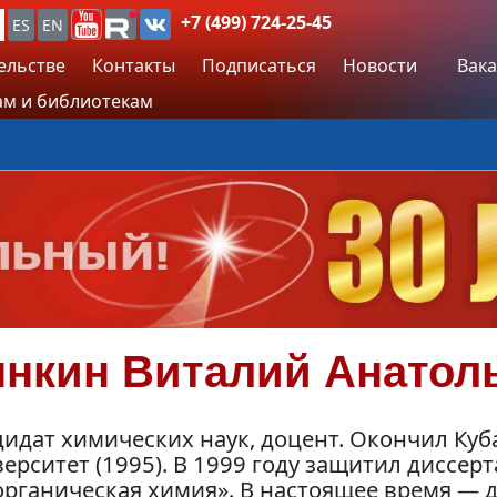
+7 (499) 724-25-45
ES
EN
ельстве
Контакты
Подписаться
Новости
Вака
м и библиотекам
нкин
Виталий Анатол
идат химических наук, доцент. Окончил Ку
ерситет (1995). В 1999 году защитил диссе
рганическая химия». В настоящее время — 