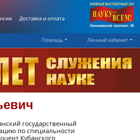
нсии
Доставка и оплата
Помощь
Личный кабинет
ьевич
банский государственный
ртацию по специальности
доцент Кубанского