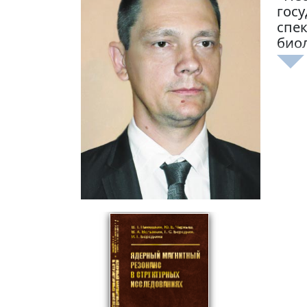
госу
спе
био