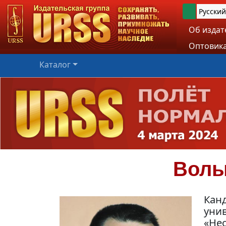
Русский
Об издат
Оптовика
Каталог
Волы
Канд
унив
«Нео