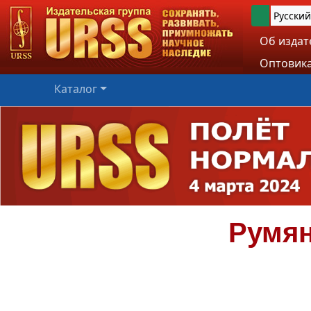
Русский
Об издат
Оптовика
Каталог
Румя