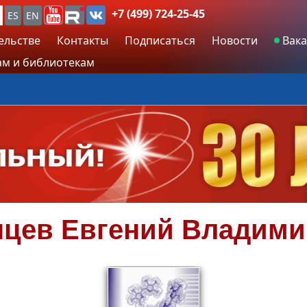
+7 (499) 724-25-45
ES
EN
ельстве
Контакты
Подписаться
Новости
Вака
м и библиотекам
нцев
Евгений Владими