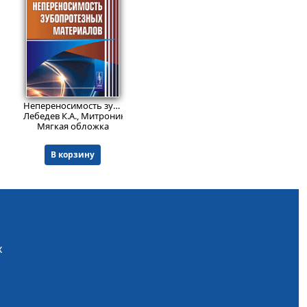
1028
₽
Непереносимость зубопротезных материалов.
Изд. 2
Лебедев К.А., Митронин А.В., Понякина И.Д.
Мягкая обложка
В корзину
х