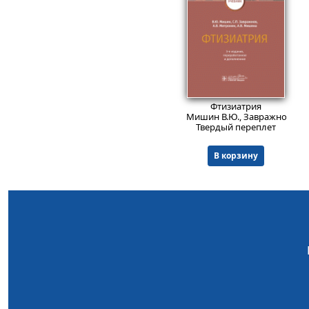
Пред.заказ!
Фтизиатрия
Мишин В.Ю., Завражнов С.П.
Твердый переплет
В корзину