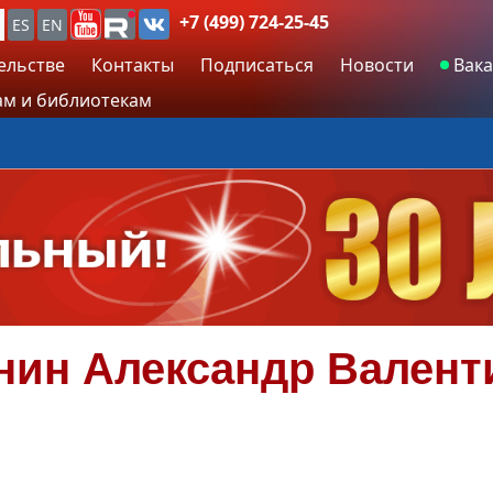
+7 (499) 724-25-45
ES
EN
ельстве
Контакты
Подписаться
Новости
Вака
м и библиотекам
нин
Александр Валент