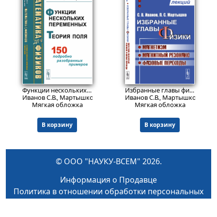
899
814
₽
₽
Функции нескольких переменных. Теория поля: Математика для физиков.
Избранные главы физики: Магнетизм, магнитный резонанс, фазовые переходы. Курс лекций.
Иванов С.В., Мартышко П.С.
Иванов С.В., Мартышко П.С.
Мягкая обложка
Мягкая обложка
В корзину
В корзину
© ООО "НАУКУ-ВСЕМ" 2026.
Информация о Продавце
Политика в отношении обработки персональных
данных
Как найти книги и сделать заказ