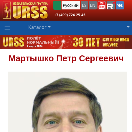
Русский
ES
EN
+7 (499) 724-25-45
Каталог
Мартышко
Петр Сергеевич