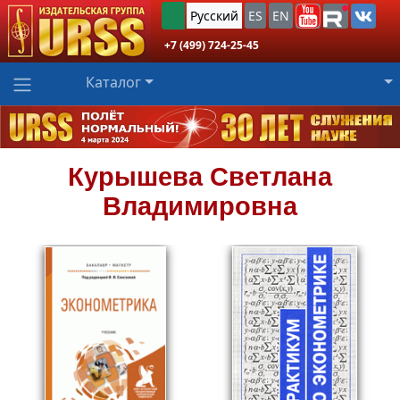
Русский
ES
EN
+7 (499) 724-25-45
Каталог
Курышева
Светлана
Владимировна