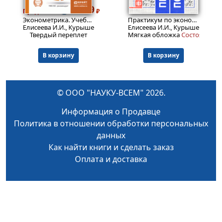
2339
999
Пред.заказ!
₽
₽
Эконометрика. Учебник для бакалавриата и магистратуры
Практикум по эконометрике
Елисеева И.И., Курышева С.В., Нерадовская Ю.В.
Елисеева И.И., Курышева С.В.,
Твердый переплет
Мягкая обложка
Состояние: 4
В корзину
В корзину
© ООО "НАУКУ-ВСЕМ" 2026.
Информация о Продавце
Политика в отношении обработки персональных
данных
Как найти книги и сделать заказ
Оплата и доставка