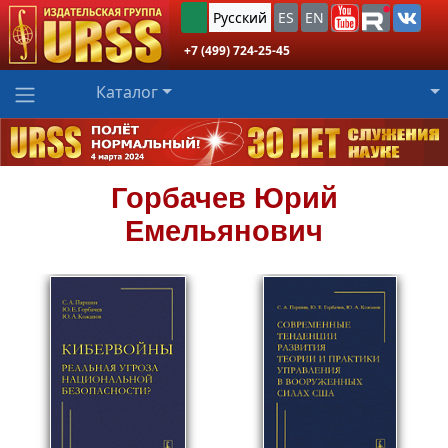
Русский
ES
EN
+7 (499) 724-25-45
Каталог
Горбачев
Юрий
Емельянович