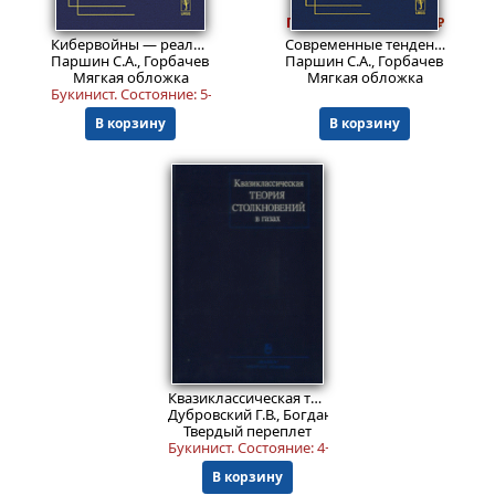
1499
Пред.заказ!
Пред.заказ!
₽
Кибервойны — реальная угроза национальной безопасности?
Современные тенденции развития теории и практики управления в вооруженных силах США
Паршин С.А., Горбачев Ю.Е., Кожанов Ю.А.
Паршин С.А., Горбачев Ю.Е., 
Мягкая обложка
Мягкая обложка
Букинист.
Состояние: 5-
.
В корзину
В корзину
2999
₽
Квазиклассическая теория столкновений в газах
Дубровский Г.В., Богданов А.В., Горбачев Ю.Е., 
Твердый переплет
Букинист.
Состояние: 4+
.
В корзину