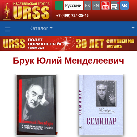
Русский
ES
EN
+7 (499) 724-25-45
Каталог
Брук
Юлий Менделеевич
999
1999
Пред.заказ!
₽
₽