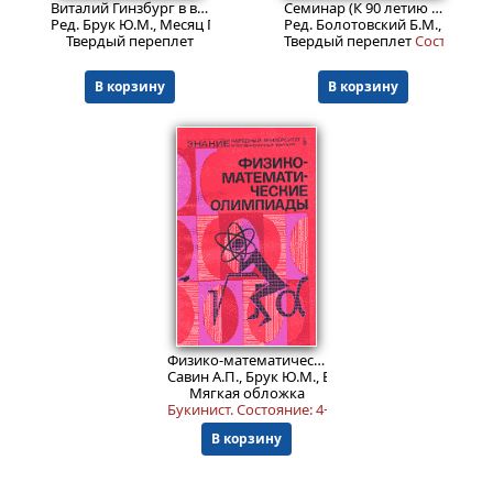
Виталий Гинзбург в воспоминаниях друзей и современников
Семинар (К 90 летию В.Л. Гинзбурга): Статьи и выступления
Ред. Брук Ю.М., Месяц Г.А.
Ред. Болотовский Б.М., Брук Ю
Твердый переплет
Твердый переплет
Состояние: 
В корзину
В корзину
499
₽
Физико-математические олимпиады
Савин А.П., Брук Ю.М., Волошин М.Б., Зильберма
Мягкая обложка
Букинист.
Состояние: 4+
.
В корзину