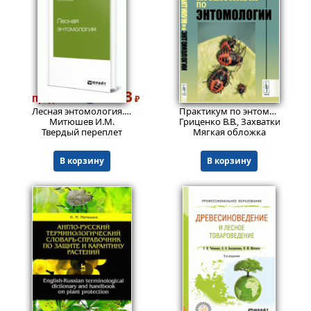
1323
1162
Пред.заказ!
₽
₽
Лесная энтомология. Учебное пособие для вузов
Практикум по энтомологии.
И
Митюшев И.М.
Гриценко В.В., Захваткин Ю.А.
Твердый переплет
Мягкая обложка
В корзину
В корзину