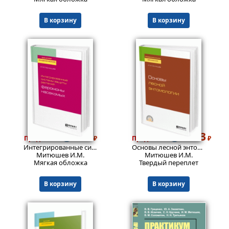
В корзину
В корзину
676
1323
Пред.заказ!
₽
Пред.заказ!
₽
Интегрированные системы защиты растений: феромоны насекомых. Учебное пособие для академического бакалавриата. Учебное пособие
Основы лесной энтомологии. Учебное пособие для спо. Учебное пособие
Митюшев И.М.
Митюшев И.М.
Мягкая обложка
Твердый переплет
В корзину
В корзину