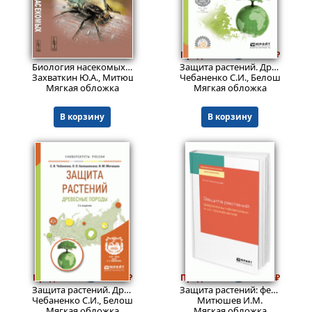
1159
738
₽
Пред.заказ!
₽
Биология насекомых.
Изд. стереотип.
Защита растений. Древесные породы 2-е изд. , испр. И доп. Учебное пособие для спо. Учебное пособие.
Захваткин Ю.А., Митюшев И.М., Третьяков Н.Н.
Чебаненко С.И., Белошапкина
Мягкая обложка
Мягкая обложка
В корзину
В корзину
738
676
Пред.заказ!
₽
Пред.заказ!
₽
Защита растений. Древесные породы 2-е изд. , испр. И доп. Учебное пособие для вузов. Учебное пособие.
Защита растений: феромоны насекомых и их применение. Учебное пособие для спо. Учебное пособие
Чебаненко С.И., Белошапкина О.О., Митюшев И.М.
Митюшев И.М.
Мягкая обложка
Мягкая обложка