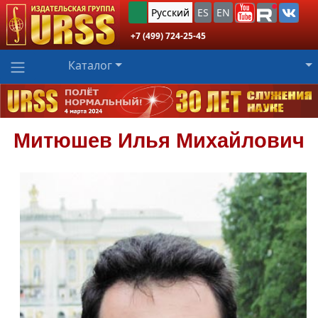
Русский
ES
EN
+7 (499) 724-25-45
Каталог
Митюшев
Илья Михайлович