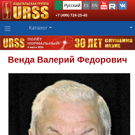
Русский
ES
EN
+7 (499) 724-25-45
Каталог
Венда
Валерий Федорович