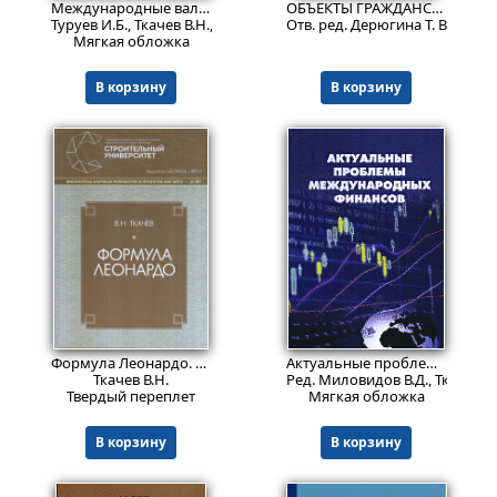
Международные валютно-кредитные отношения. Учебное пособие. В двух частях. Часть 1.
ОБЪЕКТЫ ГРАЖДАНСКИХ ПРАВ. Учебник для вузов
Туруев И.Б., Ткачев В.Н., Хмыз О.В. и др.
Отв. ред. Дерюгина Т. В., Ткачев
Мягкая обложка
В корзину
В корзину
1801
Пред.заказ!
₽
Формула Леонардо.
Изд. 2
Актуальные проблемы международных финансов
Ткачев В.Н.
Ред. Миловидов В.Д., Ткачев В.
Твердый переплет
Мягкая обложка
В корзину
В корзину