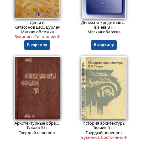
1199
Пред.заказ!
Пред.заказ!
₽
Деньги
Денежно-кредитная статистика.
Катасонов В.Ю., Бурлачков В.К., Ткачев В.Н.
Ткачев В.Н.
Мягкая обложка
Мягкая обложка
Букинист.
Состояние: 4+
.
В корзину
В корзину
599
Пред.заказ!
₽
Архитектурные образы православной Руси
История архитектуры
Ткачев В.Н.
Ткачев В.Н.
Твердый переплет
Твердый переплет
Букинист.
Состояние: 4+
.