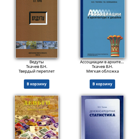
3733
Пред.заказ!
₽
Ведуты
Ассоциации в архитектуре и дизайне
Ткачев В.Н.
Ткачев В.Н.
Твердый переплет
Мягкая обложка
В корзину
В корзину