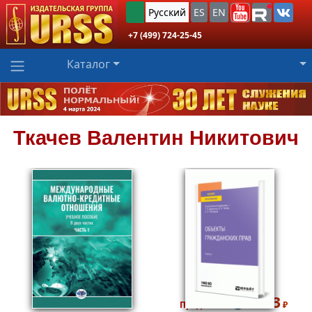
Русский
ES
EN
+7 (499) 724-25-45
Каталог
Ткачев
Валентин Никитович
795
2493
₽
Пред.заказ!
₽