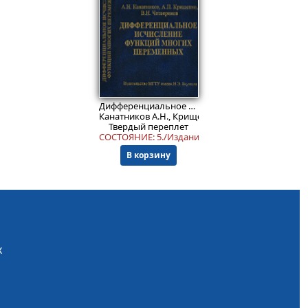
2999
₽
Вып.11, Изд. 4
Дифференциальное исчисление функций многих переменных.
Канатников А.Н., Крищенко А.П., Четвериков В.Н
Твердый переплет
СОСТОЯНИЕ: 5./Издания 2000-2007 гг.
В корзину
х