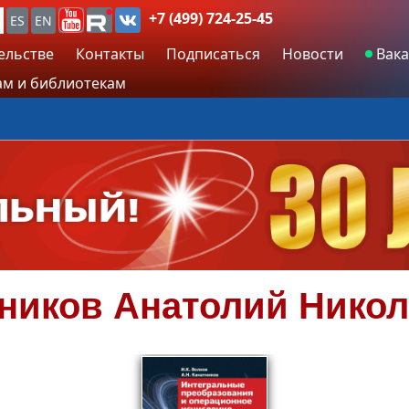
+7 (499) 724-25-45
ES
EN
ельстве
Контакты
Подписаться
Новости
Вака
м и библиотекам
ников
Анатолий Нико