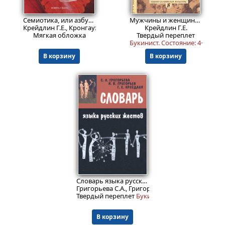
672
1699
₽
₽
Семиотика, или азбука общения.
Изд. 10
Мужчины и женщины в невербальной коммуникации
Крейдлин Г.Е., Кронгауз М.А.
Крейдлин Г.Е.
Мягкая обложка
Твердый переплет
Букинист.
Состояние: 4+
.
В корзину
В корзину
Пред.заказ!
Словарь языка русских жестов.
Григорьева С.А., Григорьев Н.В., Крейдлин Г.Е.
Твердый переплет
Букинист.
В корзину