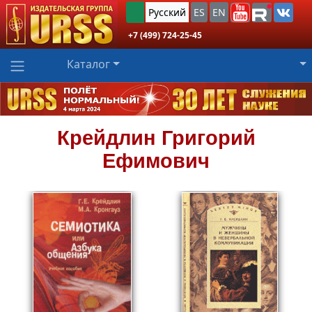
Русский
ES
EN
+7 (499) 724-25-45
Каталог
Крейдлин
Григорий
Ефимович