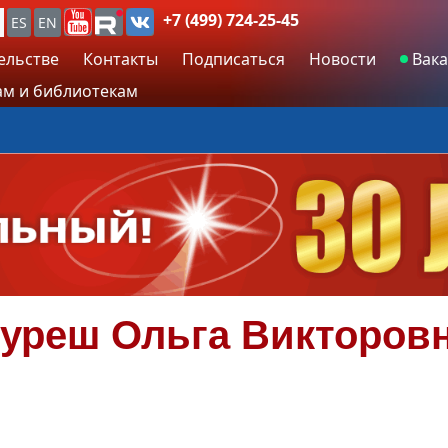
+7 (499) 724-25-45
ES
EN
ельстве
Контакты
Подписаться
Новости
Вака
м и библиотекам
уреш
Ольга Викторов