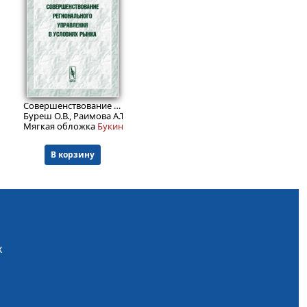
999
₽
Совершенствование регионального управления в условиях рынка
Буреш О.В., Раимова А.Т.
Мягкая обложка
Букинист.
В корзину
х