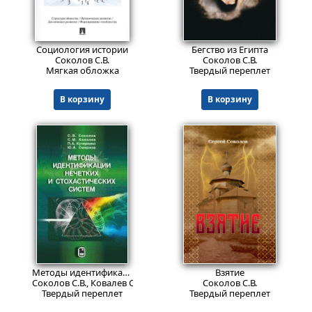
385
Пред.заказ!
₽
Социология истории
Бегство из Египта
Соколов С.В.
Соколов С.В.
Мягкая обложка
Твердый переплет
В корзину
В корзину
739
Пред.заказ!
₽
Методы идентификации нечетких и стохастических систем
Взятие
Соколов С.В., Ковалев С.М., Кучеренко П.А., Смирнов Ю.А.
Соколов С.В.
Твердый переплет
Твердый переплет