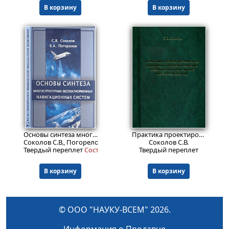
В корзину
В корзину
3999
Пред.заказ!
₽
Основы синтеза многоструктурных бесплатформенных навигационных систем
Практика проектирования, анализа и моделирования разработки нефтяных месторождений
Соколов С.В., Погорелов В.А.
Соколов С.В.
Твердый переплет
Состояние: 5-.
Твердый переплет
В корзину
В корзину
© ООО "НАУКУ-ВСЕМ" 2026.