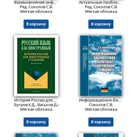
Взаимовлияние информационно-библиотечной среды и общественных наук: сб.материалов науч.семинара. Вып. 7.
Актуальные проблемы библиотечно-информационных наук: сб. обзоров и рефератов
Ред. Соколов С.В.
Ред. Соколов С.В.
Мягкая обложка
Мягкая обложка
В корзину
В корзину
561
1129
₽
₽
История России для иностранных студентов.
Изд. 2
Информационно-библиотечная политика современной Германии: монография
Бугров К.Д., Васьков Д.А., Еробкин И.Е., Каменская Е.В., Семерико
Соколов С.В.
Мягкая обложка
Мягкая обложка
В корзину
В корзину