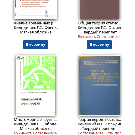
499
Пред.заказ!
₽
Анализ временных рядов и прогнозирование.
Изд. стереотип.
Общая теория статистики
Кильдишев Г.С., Френкель А.А.
Кильдишев Г.С., Овсиенко В.Е.
Мягкая обложка
Твердый переплет
Букинист.
Состояние: 4+
.
В корзину
В корзину
599
Пред.заказ!
₽
Многомерные группировки
Теория вероятностей и математическая статистика. Учебное пособие для студентов экономических специальностей вузов.
Кильдишев Г.С., Аболенцев Ю.И.
Венецкий И.Г., Кильдишев Г.С.
Мягкая обложка
Твердый переплет
Букинист.
Состояние: 4+
.
Состояние: 4+. Есть погашенн