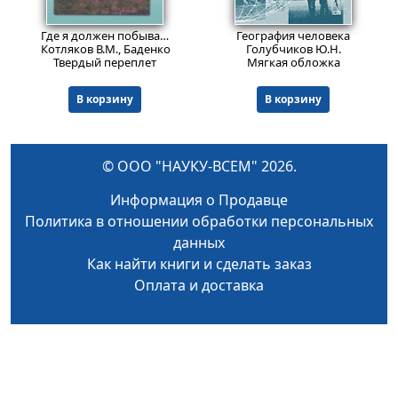
1005
Пред.заказ!
₽
Где я должен побывать, чтобы познать Россию
География человека
Котляков В.М., Баденков Ю.П., Голубчиков Ю.Н., Кружалин В.И., 
Голубчиков Ю.Н.
Твердый переплет
Мягкая обложка
В корзину
В корзину
© ООО "НАУКУ-ВСЕМ" 2026.
Информация о Продавце
Политика в отношении обработки персональных
данных
Как найти книги и сделать заказ
Оплата и доставка