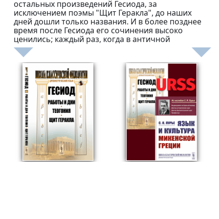
остальных произведений Гесиода, за
исключением поэмы "Щит Геракла", до наших
дней дошли только названия. И в более позднее
время после Гесиода его сочинения высоко
ценились; каждый раз, когда в античной
литературе возрождался дидактический эпос, он
стремился связать себя с традициями поэзии
Гесиода.
829
1679
₽
₽
Работы и дни. Теогония. Щит Геракла.
Изд. стереотип.
КОМПЛЕКТ: 1. Язык и культура микенской Греции. 2. Работы и дни. Теогония. Щит Геракла
Гесиод.
Лурье С.Я.; Гесиод.
Мягкая обложка
Мягкая обложка
В корзину
В корзину