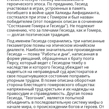
героического эпоса. По преданию, Гесиод
участвовал в играх, устроенных в память
погибшего в войне царя Халкиды Амфидаманта,
состязался при этом с Гомером и был назван
победителем (этот поединок описан в сочинении
"Состязание Гомера и Гесиода"). Не подлежит
сомнению, что за плечами Гесиода, как и Гомера,
— долгая поэтическая традиция.
Под именем Гесиода сохранились три написанные
гекзаметром поэмы на эпическом ионийском
диалекте. Наиболее значительное произведение
Гесиода — поэма "Работы и дни", написанная в
форме увещаний, обращенных к брату поэта
Персу, который ведет с Гесиодом тяжбу о
наследстве и которого Гесиод убеждает не
надеяться на неправедный суд аристократов и
свое пошатнувшееся состояние поправить
упорным трудом. В поэме описана оборотная
сторона блестящего гомеровского общества:
напряженный труд крестьян и их надежды на
правосудие и справедливость. Другая поэма
Гесиода, "Теогония", является попыткой
объединить в последовательную систему мифы о
начале мира, о происхождении богов и героев. От