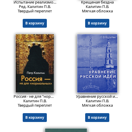
Испытание реализмом. Материалы научно-теоретической конференции "Творчество Юрия Полякова: традиция и новаторство" (к 60-летию писателя). Библиографический указатель.
Крещеная бездна
Ред. Калитин П.В.
Калитин П.В.
Твердый переплет
Мягкая обложка
В корзину
В корзину
611
999
Пред.заказ!
₽
₽
Россия - не для "нормальных".
Уравнение русской идеи (По-святоотечески новая и оригинальная система «мысли–поступка–социума» российских ученых монахов второй половины XVIII – начала XIX веков)
Калитин П.В.
Калитин П.В.
Твердый переплет
Мягкая обложка
В корзину
В корзину