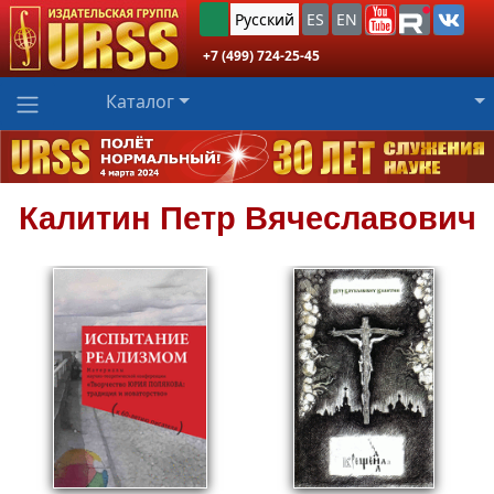
Русский
ES
EN
+7 (499) 724-25-45
Каталог
Калитин
Петр Вячеславович
312
Пред.заказ!
₽