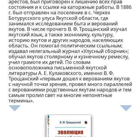
арестов, был приговорен к лишению всех прав
состояния и к ссылке на каторжные работы. В 1886
г. был отправлен на поселение в с. Черкех
Ботурусского улуса Якутской области, где
занимался исследованием быта и верований
якутов. В числе прочего В. Ф. Трощанский изучал
якутский язык, а также экономику, культуру,
историю якутов и других народов, населяющих
область. Он помогал политическим ссыльным;
издавал нелегальный журнал «Улусный сборник»;
обучал якутов столярному и кузнечному ремеслу,
учил грамоте их детей. По словам
основоположника письменной якутской
литературы А. Е. Кулаковского, именно В. Ф.
Трощанский «первым дошел к верованиям якутов
с научной точки зрения, провел много параллелей
с верованиями родственных якутам народов и тем
самым пролил свет на многие непонятные
термины».