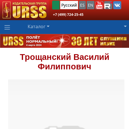
Русский
ES
EN
+7 (499) 724-25-45
Каталог
Трощанский
Василий
Филиппович