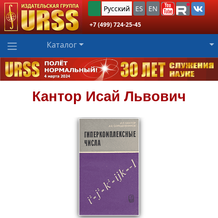
Русский
ES
EN
+7 (499) 724-25-45
Каталог
Кантор
Исай Львович
1574
₽