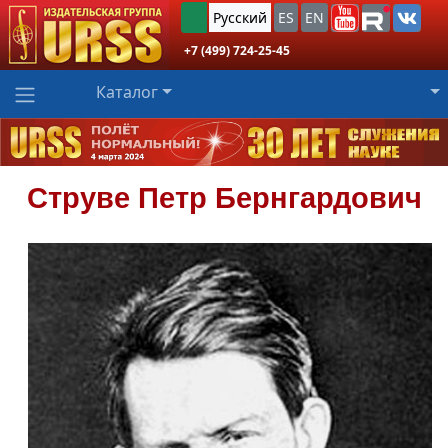
Русский
ES
EN
+7 (499) 724-25-45
Каталог
Струве
Петр Бернгардович