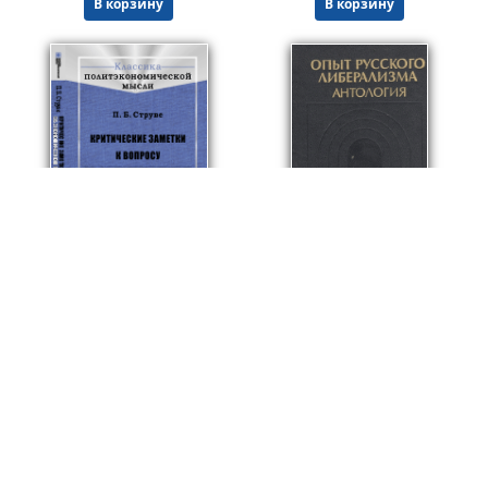
В корзину
В корзину
1020
469
₽
₽
Критические заметки к вопросу об экономическом развитии России.
Опыт русского либерализма. Антология
Струве П.Б.
Абрамов М.А. (отв.ред.); Чичер
Мягкая обложка
Мягкая обложка
В корзину
В корзину
© ООО "НАУКУ-ВСЕМ" 2026.
Информация о Продавце