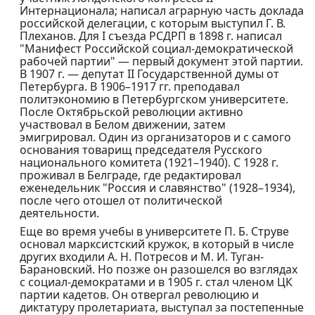
Интернационала; написал аграрную часть доклада
российской делегации, с которым выступил Г. В.
Плеханов. Для I съезда РСДРП в 1898 г. написал
"Манифест Российской социал-демократической
рабочей партии" — первый документ этой партии.
В 1907 г. — депутат II Государственной думы от
Петербурга. В 1906–1917 гг. преподавал
политэкономию в Петербургском университете.
После Октябрьской революции активно
участвовал в Белом движении, затем
эмигрировал. Один из организаторов и с самого
основания товарищ председателя Русского
национального комитета (1921–1940). С 1928 г.
проживал в Белграде, где редактировал
еженедельник "Россия и славянство" (1928–1934),
после чего отошел от политической
деятельности.
Еще во время учебы в университете П. Б. Струве
основал марксистский кружок, в который в числе
других входили А. Н. Потресов и М. И. Туган-
Барановский. Но позже он разошелся во взглядах
с социал-демократами и в 1905 г. стал членом ЦК
партии кадетов. Он отвергал революцию и
диктатуру пролетариата, выступал за постепенные