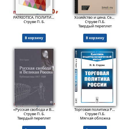
2170
669
Пред.заказ!
₽
₽
PATRIOTICA. ПОЛИТИКА, КУЛЬТУРА, РЕЛИГИЯ, СОЦИАЛИЗМ
Хозяйство и цена. Серия "Новое экономическое мышление"
Струве П. Б.
Струве П.Б.
Твердый переплет
В корзину
В корзину
797
816
Пред.заказ!
₽
₽
«Русская свобода и Великая Россия». Публицистика 1917–1920 гг.
Торговая политика России.
№ 
Струве П. Б.
Струве П.Б.
Твердый переплет
Мягкая обложка