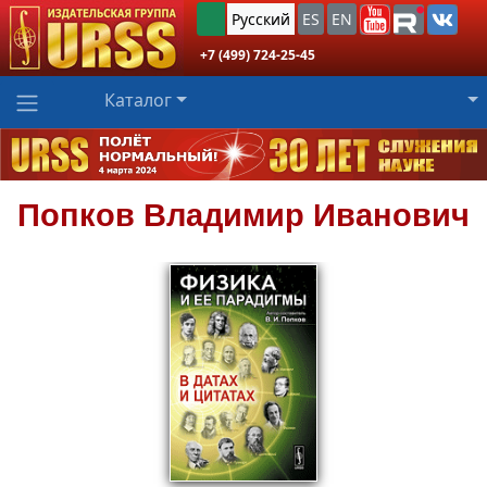
Русский
ES
EN
+7 (499) 724-25-45
Каталог
Попков
Владимир Иванович
698
₽