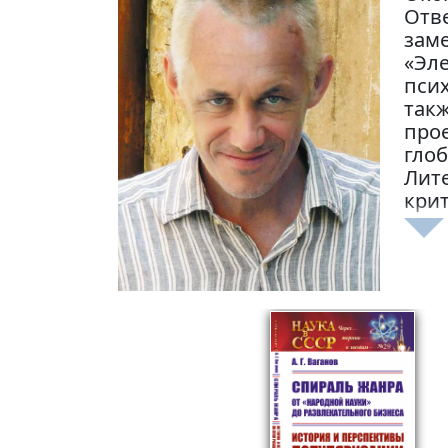
Отв
заме
«Эле
псих
такж
прое
глоб
Лите
крит