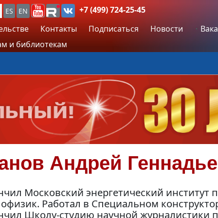
+7 (499) 724-25-45
ES
EN
ельстве
Контакты
Подписаться
Новости
Вака
м и библиотекам
анов
Андрей Геннадь
нчил Московский энергетический институт 
лофизик. Работал в Специальном конструкто
нчил Школу-студию научной журналистики п