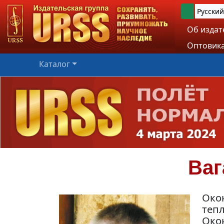
Русский
Об издат
Оптовика
Каталог
Ваг
Око
теп
Око