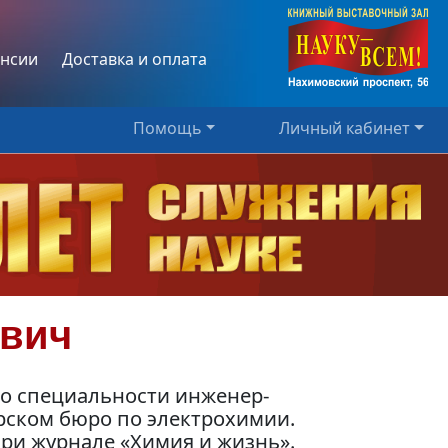
нсии
Доставка и оплата
Помощь
Личный кабинет
евич
по специальности инженер-
рском бюро по электрохимии.
ри журнале «Химия и жизнь».