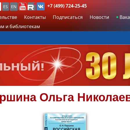
+7 (499) 724-25-45
ES
EN
ельстве
Контакты
Подписаться
Новости
Вака
м и библиотекам
ршина
Ольга Николае