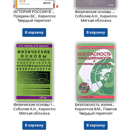
1431
429
Пред.заказ!
₽
₽
ИСТОРИЯ РОССИИ В СХЕМАХ, ТАБЛИЦАХ, ТЕРМИНАХ И ТЕСТАХ. Учебное пособие для СПО
Физические основы перспективной вычислительной техники и обеспечение информационной безопасности
Прядеин В.С., Кириллов В.М.
Соболев А.Н., Кириллов В.М., К
Твердый переплет
Мягкая обложка
В корзину
В корзину
106
Пред.заказ!
₽
Физические основы технических средств обеспечения информационной безопасности
Безопасность жизнедеятельности и перспективы экоразвития
Соболев А.Н., Кириллов В.М.
Кириллов В.М., Павлов А.Н.
Мягкая обложка
Твердый переплет
В корзину
В корзину