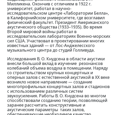
Милликена. Окончив с отличием в 1922 г.
университет, работал в научно-
исследовательском центре «Лаборатории Белла»,
в Калифорнийском университете, где возглавил
физический факультет. Президент Американского
акустического общества (1933–1935). Во время
Второй мировой войны работал в
исследовательских лабораториях Военно-морских
сил США. Участвовал в проектировании многих
известных зданий — от Лос-Анджелесского
музыкального центра до студий Голливуда.
Исследования В. О. Кнудсена в области акустики
внесли большой вклад в изучение резонансов
колебаний объема воздуха в помещении. Наряду
со строительством крупных концертных и
оперных залов с естественной акустикой в XX веке
возникло новое направление — создание
многопрофильных концертных залов и стадионов
с использованием различных систем
звукоусиления. Работы В. О. Кнудсена во многом
способствовали созданию теории, позволяющей
заранее рассчитать конструктивные и
акустические параметры таких залов,
обеспечивающие необходимое качество