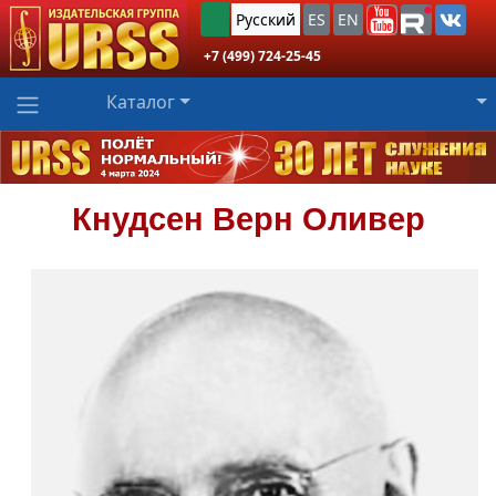
Русский
ES
EN
+7 (499) 724-25-45
Каталог
Кнудсен
Верн Оливер