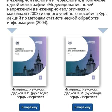
инженерной геологии и геоэкологии, в том числе
одной монографии «Моделирование полей
напряжений в инженерно-геологических
массивах» (2003) и одного учебного пособия «Курс
лекций по методам статистической обработки
информации» (2004).
3402
3402
₽
₽
История для экономистов : интегрированный учебный комплекс для студентов экономических специальностей вузов Российской Федерации. В 2 т. Т. 2 Продается в комплекте.
История для экономистов : интегрированный учебный ком-плекс для студентов экономических специальностей вузов Рос- сийской Федерации. В 2 т. Т. 1 Продается в комплекте.
Дедков Н.И. (руководитель авторского коллектива), Бордюгов Г.
Дедков Н. И. (руководитель ав
Твердый переплет
Твердый переплет
В корзину
В корзину