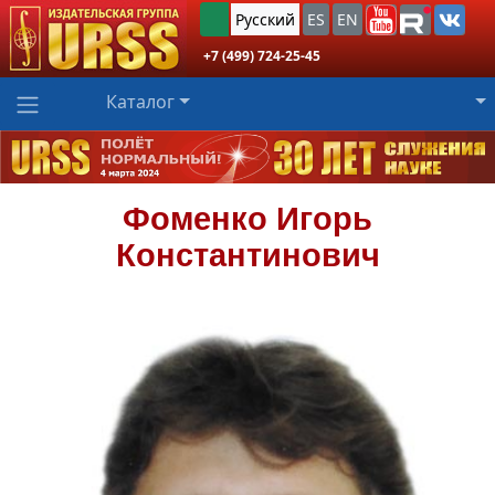
Русский
ES
EN
+7 (499) 724-25-45
Каталог
Фоменко
Игорь
Константинович