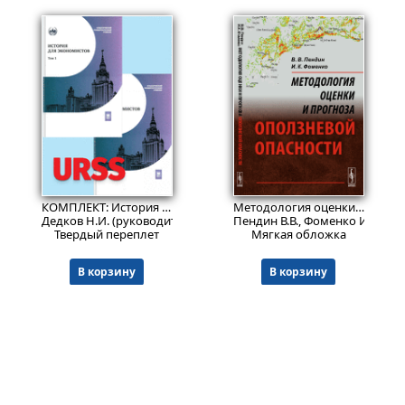
6804
1309
₽
₽
КОМПЛЕКТ: История для экономистов : интегрированный учебный комплекс для студентов экономических специальностей вузов Российской Федерации. В 2 т.
Методология оценки и прогноза оползневой опасности
Дедков Н.И. (руководитель авторского коллектива), Бордюгов Г.
Пендин В.В., Фоменко И.К.
Твердый переплет
Мягкая обложка
В корзину
В корзину
© ООО "НАУКУ-ВСЕМ" 2026.
Информация о Продавце
Политика в отношении обработки персональных