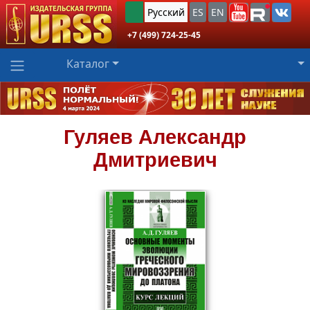
Русский
ES
EN
+7 (499) 724-25-45
Каталог
Гуляев
Александр
Дмитриевич