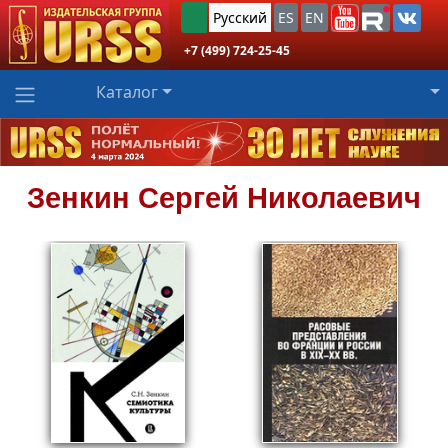
Русский
ES
EN
+7 (499) 724-25-45
Каталог
Зенкин
Сергей Николаевич
553
Пред.заказ!
₽