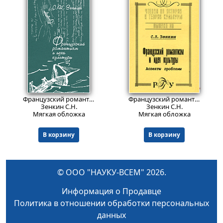
1364
Пред.заказ!
Пред.заказ!
₽
Французский романтизм и идея культуры. Непригодность, множественность и относительность в литературе
Французский романтизм и идея культуры. Аспекты проблемы. Серия: Чтения по истории и теории культуры
Зенкин С.Н.
Зенкин С.Н.
Мягкая обложка
Мягкая обложка
В корзину
В корзину
© ООО "НАУКУ-ВСЕМ" 2026.
Информация о Продавце
Политика в отношении обработки персональных
данных