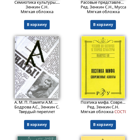
Cемиотика культуры.
Изд. 2
Расовые представления во Франции и России в XIX-XX вв.: Материалы международной конференции
Зенкин С.Н.
Ред. Зенкин С.Н., Мусса С.
Мягкая обложка
Мягкая обложка
В корзину
В корзину
757
899
₽
₽
А. М. П. Памяти А.М. Пескова
Поэтика мифа. Современные аспекты.
Бодрова А.С., Зенкин С.Н., Лямина Е.Э., Мазур Н.Н., Мильчина В.
Ред. Зенкин С.Н.
Твердый переплет
Мягкая обложка
СОСТОЯНИЕ: 
В корзину
В корзину