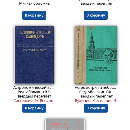
Мягкая обложка
Твердый переплет
В корзину
В корзину
4399
1699
₽
₽
Астрономический календарь. Постоянная часть.
Изд. 7, перера
Астрометрия и небесная механика.
Ред. Абалакин В.К.
Ред. Абалакин В.К.
Твердый переплет
Твердый переплет
Состояние: 4+. Есть погашенная библиотечная печать.
Букинист.
Состояние: 4-
. Библ
В корзину
В корзину