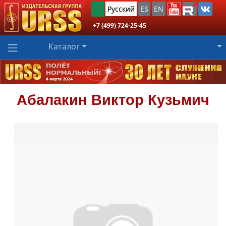
Русский
ES
EN
+7 (499) 724-25-45
Каталог
Абалакин
Виктор Кузьмич