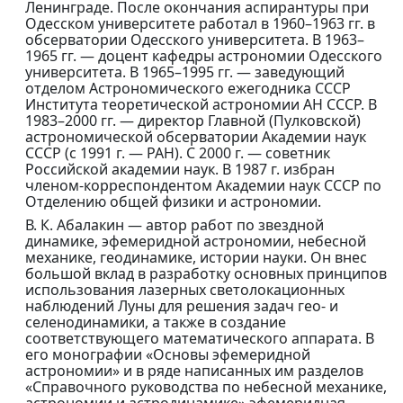
Ленинграде. После окончания аспирантуры при
Одесском университете работал в 1960–1963 гг. в
обсерватории Одесского университета. В 1963–
1965 гг. — доцент кафедры астрономии Одесского
университета. В 1965–1995 гг. — заведующий
отделом Астрономического ежегодника СССР
Института теоретической астрономии АН СССР. В
1983–2000 гг. — директор Главной (Пулковской)
астрономической обсерватории Академии наук
СССР (с 1991 г. — РАН). С 2000 г. — советник
Российской академии наук. В 1987 г. избран
членом-корреспондентом Академии наук СССР по
Отделению общей физики и астрономии.
В. К. Абалакин — автор работ по звездной
динамике, эфемеридной астрономии, небесной
механике, геодинамике, истории науки. Он внес
большой вклад в разработку основных принципов
использования лазерных светолокационных
наблюдений Луны для решения задач гео- и
селенодинамики, а также в создание
соответствующего математического аппарата. В
его монографии «Основы эфемеридной
астрономии» и в ряде написанных им разделов
«Справочного руководства по небесной механике,