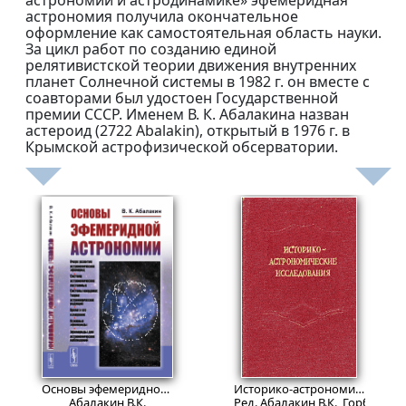
астрономии и астродинамике» эфемеридная
астрономия получила окончательное
оформление как самостоятельная область науки.
За цикл работ по созданию единой
релятивистской теории движения внутренних
планет Солнечной системы в 1982 г. он вместе с
соавторами был удостоен Государственной
премии СССР. Именем В. К. Абалакина назван
астероид (2722 Abalakin), открытый в 1976 г. в
Крымской астрофизической обсерватории.
1315
Пред.заказ!
₽
Основы эфемеридной астрономии.
Изд. 2
Историко-астрономические исследования.
Абалакин В.К.
Ред. Абалакин В.К., Горбацкий В