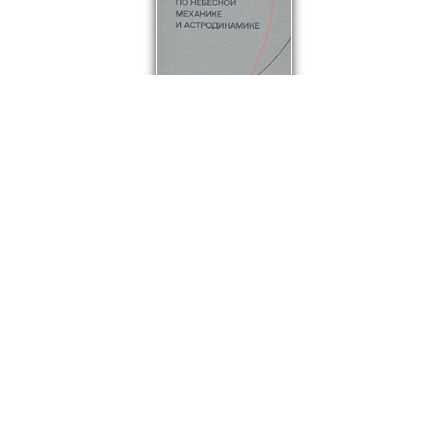
3569
₽
Справочное руководство по небесной механике и астродинамике
Ред. Дубошин Г.Н. (под ред.), Абалакин В.К., Акс
Твердый переплет
СОСТОЯНИЕ: 4+.
В корзину
© ООО "НАУКУ-ВСЕМ" 2026.
Информация о Продавце
Политика в отношении обработки персональных
данных
Как найти книги и сделать заказ