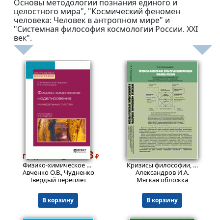
Основы методологии познания единого и
целостного мира", "Космический феномен
человека: Человек в антропном мире" и
"Системная философия космологии России. XXI
век".
1323
703
Пред.заказ!
₽
₽
Физико-химическое моделирование минеральных систем 2-е изд. , испр. И доп. Монография. Монография.
Кризисы философии, культуры и цивилизации. Кризисы России: О взаимосвязи и взаимодействии президента России с космосом в процессе исторического развития России
Авченко О.В., Чудненко К.В., Александров И.А.
Александров И.А.
Твердый переплет
Мягкая обложка
В корзину
В корзину