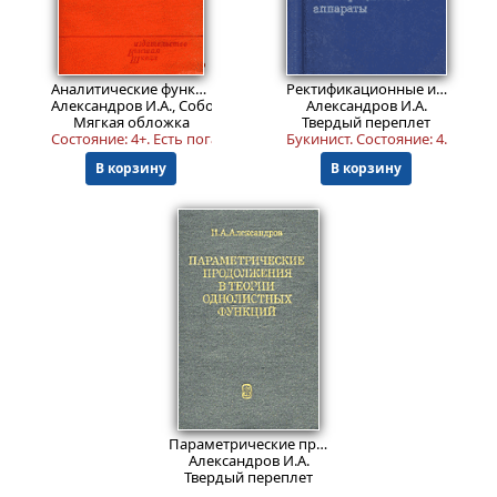
12999
999
Пред.заказ!
₽
₽
Аналитические функции комплексного переменного
Ректификационные и абсорбционные аппараты: Методы расчета и основы конструирования.
Александров И.А., Соболев В.В.
Александров И.А.
Мягкая обложка
Твердый переплет
Cocтояние: 4+. Есть погашенная библиотечная печать.
Букинист.
Состояние: 4
. Немно
В корзину
В корзину
Пред.заказ!
Параметрические продолжения в теории однолистных функций.
Александров И.А.
Твердый переплет