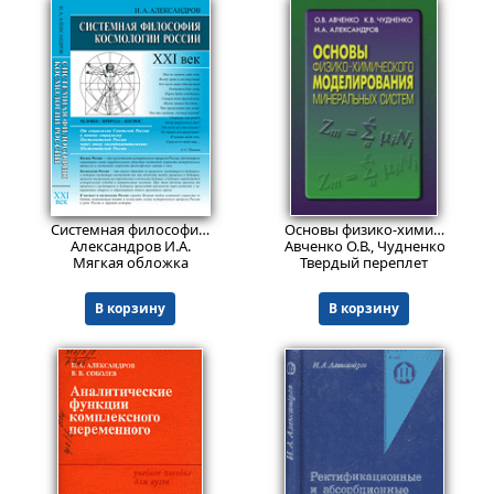
707
693
₽
₽
Системная философия космологии России: XXI век
Основы физико-химического моделирования минеральных систем
Александров И.А.
Авченко О.В., Чудненко К.В., А
Мягкая обложка
Твердый переплет
В корзину
В корзину