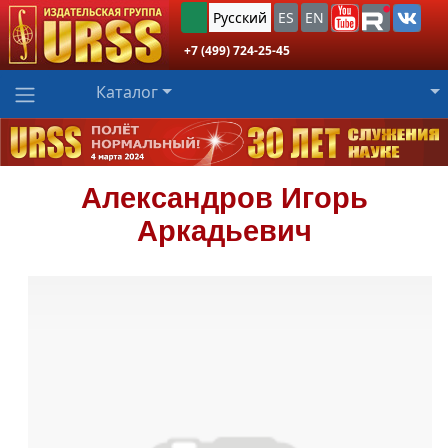
Русский
ES
EN
+7 (499) 724-25-45
Каталог
Александров
Игорь
Аркадьевич