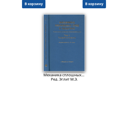
В корзину
В корзину
1399
₽
Механика сплошных сред в задачах. Теория и задачи. Ответы и решения.
Ред. Эглит М.Э.
Твердый переплет
Букинист.
Состояние: 4+
.
В корзину
© ООО "НАУКУ-ВСЕМ" 2026.
Информация о Продавце