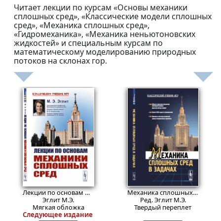
Читает лекции по курсам «Основы механики
сплошных сред», «Классические модели сплошных
сред», «Механика сплошных сред»,
«Гидромеханика», «Механика неньютоновских
жидкостей» и специальным курсам по
математическому моделированию природных
потоков на склонах гор.
799
1999
₽
₽
Лекции по основам механики сплошных сред.
Изд. 6, испр.
Механика сплошных сред в задачах. Более 1000 задач и упражнений.
Эглит М.Э.
Ред. Эглит М.Э.
Мягкая обложка
Твердый переплет
Следующее издание 2025г. в твёрдом переплёте — стереот