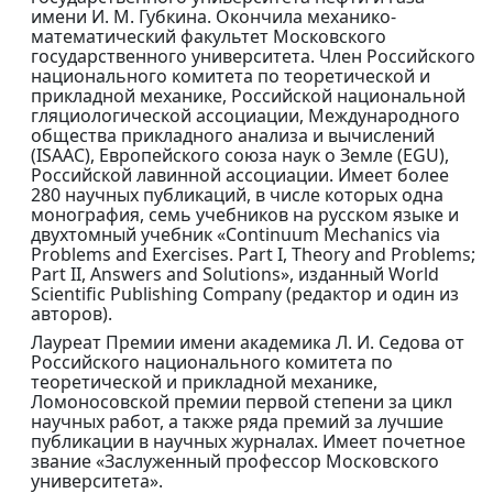
имени И. М. Губкина. Окончила механико-
математический факультет Московского
государственного университета. Член Российского
национального комитета по теоретической и
прикладной механике, Российской национальной
гляциологической ассоциации, Международного
общества прикладного анализа и вычислений
(ISAAC), Европейского союза наук о Земле (EGU),
Российской лавинной ассоциации. Имеет более
280 научных публикаций, в числе которых одна
монография, семь учебников на русском языке и
двухтомный учебник «Continuum Mechanics via
Problems and Exercises. Part I, Theory and Problems;
Part II, Answers and Solutions», изданный World
Scientific Publishing Company (редактор и один из
авторов).
Лауреат Премии имени академика Л. И. Седова от
Российского национального комитета по
теоретической и прикладной механике,
Ломоносовской премии первой степени за цикл
научных работ, а также ряда премий за лучшие
публикации в научных журналах. Имеет почетное
звание «Заслуженный профессор Московского
университета».